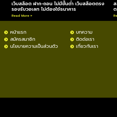
เว็บสล็อต ฝาก-ถอน ไม่มีขั้นต่ำ เว็บสล็อตตรง
ส
รองรับวอเลท ไม่ต้องใช้ธนาคาร
ต
Read More »
R
หน้าแรก
บทความ
สมัครสมาชิก
ติดต่อเรา
นโยบายความเป็นส่วนตัว
เกี่ยวกับเรา