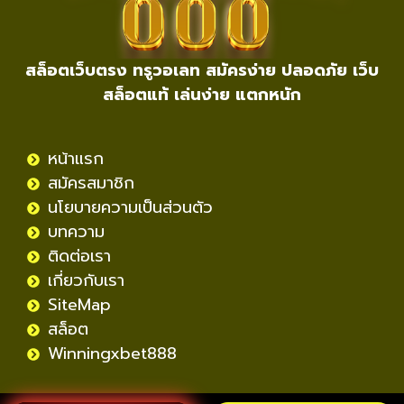
สล็อตเว็บตรง ทรูวอเลท สมัครง่าย ปลอดภัย เว็บ
สล็อตแท้ เล่นง่าย แตกหนัก
หน้าแรก
สมัครสมาชิก
นโยบายความเป็นส่วนตัว
บทความ
ติดต่อเรา
เกี่ยวกับเรา
SiteMap
สล็อต
Winningxbet888