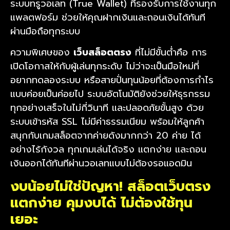
ระบบทรูวอเลท (True Wallet) ที่รองรับการใช้งานทุก
แพลตฟอร์ม ช่วยให้คุณฝากเงินและถอนเงินได้ทันที
ผ่านมือถือทุกระบบ
ความพิเศษของ
เว็บสล็อตตรง
ที่ไม่มีขั้นต่ำคือ การ
เปิดโอกาสให้กับผู้เล่นทุกระดับ ไม่ว่าจะเป็นมือใหม่ที่
อยากทดลองระบบ หรือสายปั่นทุนน้อยที่ต้องการกำไร
แบบค่อยเป็นค่อยไป ระบบอัตโนมัติยังช่วยให้ธุรกรรม
ทุกอย่างเสร็จในไม่กี่วินาที และปลอดภัยขั้นสูง ด้วย
ระบบเข้ารหัส SSL ไม่มีค่าธรรมเนียม พร้อมให้ลูกค้า
สนุกกับเกมสล็อตจากค่ายดังมากกว่า 20 ค่าย ได้
อย่างไร้กังวล ทุกเกมเล่นได้จริง แตกง่าย และถอน
เงินออกได้ทันทีผ่านวอเลทแบบไม่ต้องรอแอดมิน
งบน้อยไม่ใช่ปัญหา! สล็อตเว็บตรง
แตกง่าย คุมงบได้ ไม่ต้องใช้ทุน
เยอะ