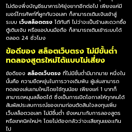
ไม่ต้องพึ่งบัญชีธนาคารให้ยุ่งยากอีกต่อไป เพียงแค่มี
เบอร์โทรศัพท์ที่ผูกกับวอเลท ก็สามารถเติมเงินเข้าสู่
ระบบ
เว็บสล็อตตรง
ได้ทันที ไม่ว่าจะเป็นร้านสะดวกซื้อ
ตู้เติมเงิน หรือแอปบนมือถือ ก็สามารถเติมเข้าระบบได้
ตลอด 24 ชั่วโมง
ข้อดีของ สล็อตเว็บตรง ไม่มีขั้นต่ำ
ทดลองสูตรใหม่ได้แบบไม่เสี่ยง
ข้อดีของ
สล็อตเว็บตรง
ที่ไม่มีขั้นต่ำมีมากมาย หนึ่งใน
นั้นคือ ความยืดหยุ่นในการวางเดิมพัน ผู้เล่นสามารถ
ทดลองเล่นเกมใหม่โดยใช้ทุนน้อย เพียงแค่ 1 บาทก็
สามารถหมุนสล็อตได้ ซึ่งเป็นการเปิดโอกาสให้ทุกคนได้
สัมผัสประสบการณ์ของเกมก่อนตัดสินใจลงทุนเพิ่ม
เว็บสล็อตวอเลท ไม่มีขึ้นต่ำ ยังเหมาะกับการลองสูตร
หรือเทคนิคใหม่ๆ โดยไม่ต้องกลัวว่าจะเสียทุนเยอะเกิน
ไป