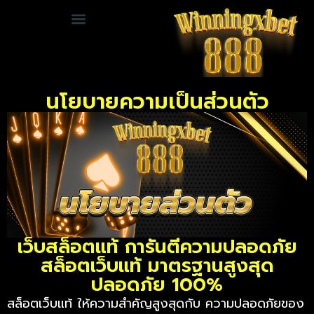
นโยบายความเป็นส่วนตัว
เว็บสล็อตแท้ การันตีความปลอดภัย
สล็อตเว็บแท้ มาตรฐานสูงสุด
ปลอดภัย 100%
สล็อตเว็บแท้ ให้ความสำคัญสูงสุดกับ ความปลอดภัยของ