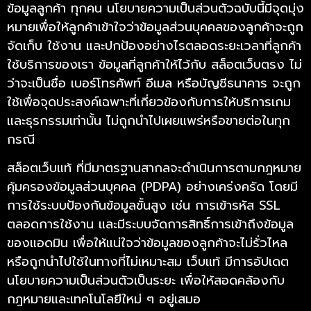
ข้อมูลลูกค้า ทุกคน นโยบายความเป็นส่วนตัวฉบับนี้มีจุดมุ่ง
หมายเพื่อให้ลูกค้าเข้าใจว่าข้อมูลส่วนบุคคลของลูกค้าจะถูก
จัดเก็บ ใช้งาน และปกป้องอย่างไรตลอดระยะเวลาที่ลูกค้า
ใช้บริการของเรา ข้อมูลที่ลูกค้าให้ไว้กับ สล็อตเว็บตรง ไม่
ว่าจะเป็นชื่อ เบอร์โทรศัพท์ อีเมล หรือบัญชีธนาคาร จะถูก
ใช้เพื่อจุดประสงค์เฉพาะที่เกี่ยวข้องกับการให้บริการเกม
และธุรกรรมเท่านั้น ไม่ถูกนำไปเผยแพร่หรือขายต่อในทุก
กรณี
สล็อตเว็บแท้ ที่มีมาตรฐานสากลจะดำเนินการตามกฎหมาย
คุ้มครองข้อมูลส่วนบุคคล (PDPA) อย่างเคร่งครัด โดยมี
การใช้ระบบป้องกันข้อมูลขั้นสูง เช่น การเข้ารหัส SSL
ตลอดการใช้งาน และมีระบบจัดการสิทธิ์การเข้าถึงข้อมูล
ของแอดมิน เพื่อให้แน่ใจว่าข้อมูลของลูกค้าจะไม่รั่วไหล
หรือถูกนำไปใช้ในทางที่ไม่เหมาะสม เว็บแท้ มีการอัปเดต
นโยบายความเป็นส่วนตัวเป็นระยะ เพื่อให้สอดคล้องกับ
กฎหมายและเทคโนโลยีใหม่ ๆ อยู่เสมอ